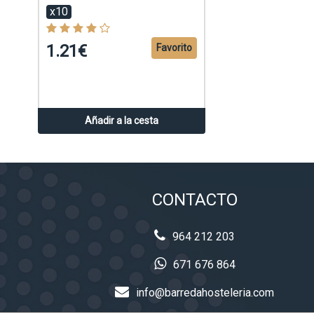
x10
1.21€
Favorito
Añadir a la cesta
CONTACTO
964 212 203
671 676 864
info@barredahosteleria.com