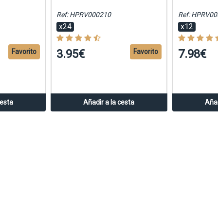
Ref: HPRV000210
Ref: HPRV00
x24
x12
3.95€
7.98€
Favorito
Favorito
cesta
Añadir a la cesta
Añad