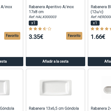
 A/inox
Rabanera Aperitivo A/inox
Rabanera B
17x8 cm
(12u/c)
Ref: HALX000003
Ref: HERD00
x1
x1
3.35€
1.66€
Favorito
Favorito
cesta
Añadir a la cesta
Añad
 Góndola
Rabanera 13x6,5 cm Góndola
Rabanera 2