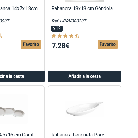
lanca 14x7x1.8cm
Rabanera 18x18 cm Góndola
0007
Ref: HPRV000207
x12
7.28€
Favorito
Favorito
ir a la cesta
Añadir a la cesta
4,5x16 cm Coral
Rabanera Lengüeta Porc