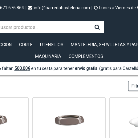
671 676 864
|
info@barredahosteleria.com
|
Lunes a Viernes de 
CCION
CORTE
UTENSILIOS
MANTELERIA, SERVILLETAS Y PA
MAQUINARIA
COMPLEMENTOS
 faltan
500.00
€
en tu cesta para tener
envío gratis
. (gratis para Castell
Fil