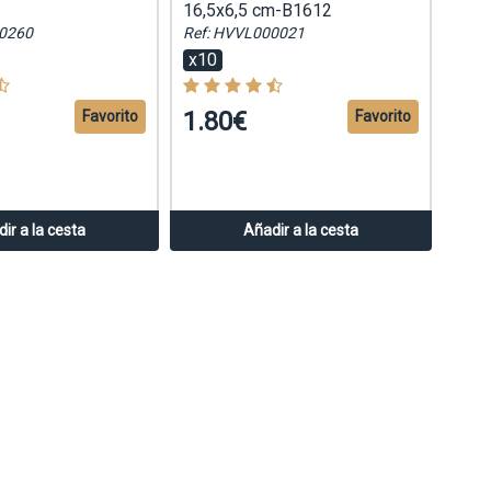
16,5x6,5 cm-B1612
0260
Ref: HVVL000021
x10
1.80€
Favorito
Favorito
ir a la cesta
Añadir a la cesta