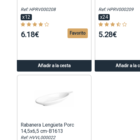
Ref: HPRV000208
Ref: HPRV000209
x12
x24
6.18€
5.28€
Favorito
Añadir a la cesta
Añadir a la 
Rabanera Lengüeta Porc
14,5x6,5 cm-B1613
Ref: HVVL000022