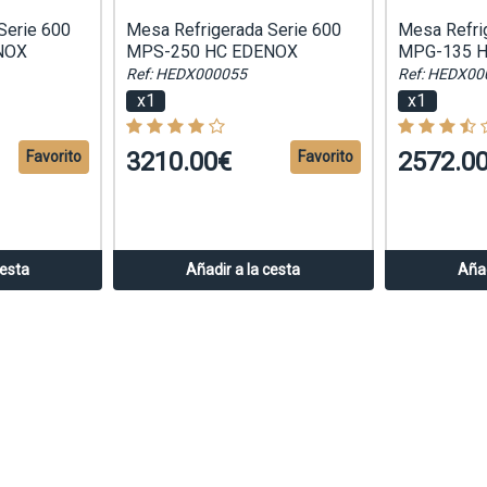
Serie 600
Mesa Refrigerada Serie 600
Mesa Refri
NOX
MPS-250 HC EDENOX
MPG-135 
Ref: HEDX000055
Ref: HEDX00
x1
x1
3210.00€
2572.0
Favorito
Favorito
cesta
Añadir a la cesta
Añad