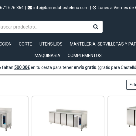
671 676 864
|
info@barredahosteleria.com
|
Lunes a Viernes de 
CCION
CORTE
UTENSILIOS
MANTELERIA, SERVILLETAS Y PA
MAQUINARIA
COMPLEMENTOS
 faltan
500.00
€
en tu cesta para tener
envío gratis
. (gratis para Castell
Fil