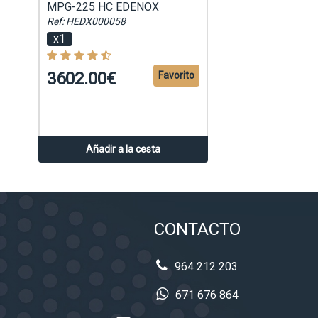
MPG-225 HC EDENOX
Ref: HEDX000058
x1
3602.00€
Favorito
Añadir a la cesta
CONTACTO
964 212 203
671 676 864