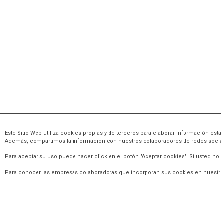
Este Sitio Web utiliza cookies propias y de terceros para elaborar información es
CONTACTO
Además, compartimos la información con nuestros colaboradores de redes sociales
Para aceptar su uso puede hacer click en el botón "Aceptar cookies". Si usted no
964 212 203
Para conocer las empresas colaboradoras que incorporan sus cookies en nuestro
671 676 864
info@barredahosteleria.com