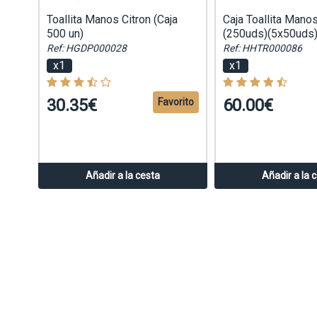
Toallita Manos Citron (Caja
Caja Toallita Mano
500 un)
(250uds)(5x50uds
Ref: HGDP000028
Ref: HHTR000086
x1
x1
30.35€
60.00€
Favorito
Añadir a la cesta
Añadir a la 