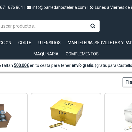
671 676 864
|
info@barredahosteleria.com
|
Lunes a Viernes de 
CCION
CORTE
UTENSILIOS
MANTELERIA, SERVILLETAS Y PA
MAQUINARIA
COMPLEMENTOS
 faltan
500.00
€
en tu cesta para tener
envío gratis
. (gratis para Castell
Fil