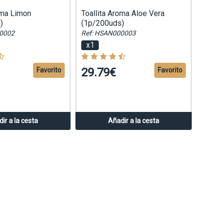
oma Limon
Toallita Aroma Aloe Vera
)
(1p/200uds)
0002
Ref: HSAN000003
x1
29.79€
Favorito
Favorito
ir a la cesta
Añadir a la cesta