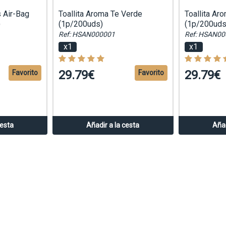
s Air-Bag
Toallita Aroma Te Verde
Toallita Ar
)
(1p/200uds)
(1p/200uds
Ref: HSAN000001
Ref: HSAN00
x1
x1
29.79€
29.79€
Favorito
Favorito
cesta
Añadir a la cesta
Añad