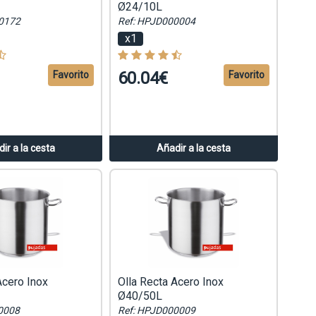
Ø24/10L
0172
Ref: HPJD000004
x1
60.04€
Favorito
Favorito
ir a la cesta
Añadir a la cesta
Acero Inox
Olla Recta Acero Inox
Ø40/50L
0008
Ref: HPJD000009