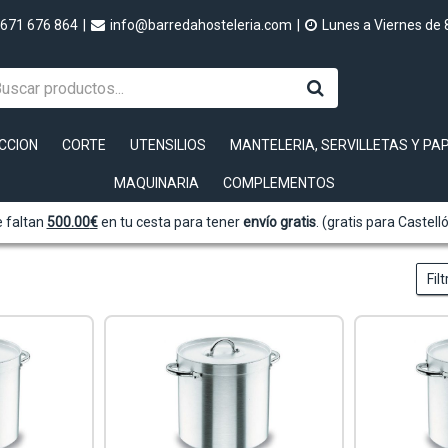
671 676 864
|
info@barredahosteleria.com
|
Lunes a Viernes de 
CCION
CORTE
UTENSILIOS
MANTELERIA, SERVILLETAS Y PA
MAQUINARIA
COMPLEMENTOS
 faltan
500.00
€
en tu cesta para tener
envío gratis
. (gratis para Castell
Fil