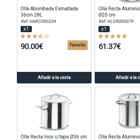
Olla Abombada Esmaltada
Olla Recta Alumini
36cm 28L
Ø20 cm
Ref: HARC000234
Ref: HLCR000079
x1
x1
90.00€
61.37€
Favorito
Añadir a la cesta
Añadir a la 
Olla Recta Inox c/tapa Ø36 cm
Olla Recta Alumini