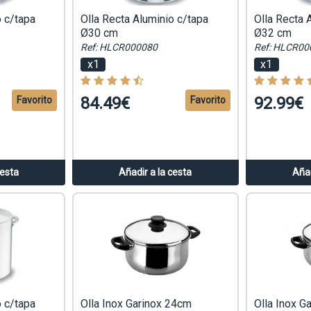
o c/tapa
Olla Recta Aluminio c/tapa
Olla Recta 
Ø30 cm
Ø32 cm
Ref: HLCR000080
Ref: HLCR00
x1
x1
84.49€
92.99€
Favorito
Favorito
cesta
Añadir a la cesta
Añad
o c/tapa
Olla Inox Garinox 24cm
Olla Inox G