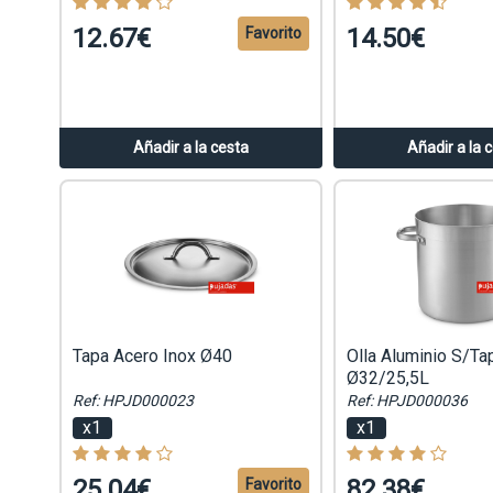
12.67€
14.50€
Favorito
Añadir a la cesta
Añadir a la 
Tapa Acero Inox Ø40
Olla Aluminio S/Ta
Ø32/25,5L
Ref: HPJD000023
Ref: HPJD000036
x1
x1
25.04€
82.38€
Favorito