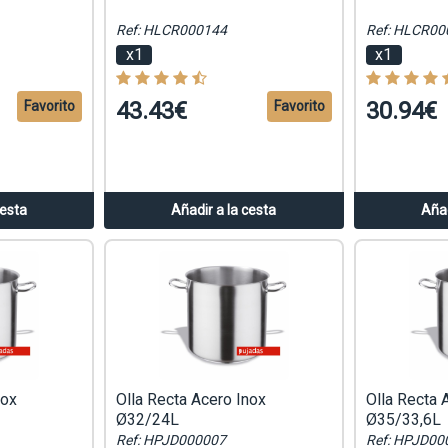
Ref: HLCR000144
Ref: HLCR00
x1
x1
43.43€
30.94€
Favorito
Favorito
cesta
Añadir a la cesta
Añad
nox
Olla Recta Acero Inox
Olla Recta 
Ø32/24L
Ø35/33,6L
Ref: HPJD000007
Ref: HPJD00