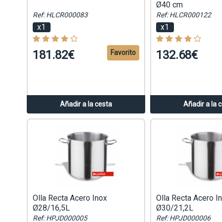
Ø40 cm
Ref: HLCR000083
Ref: HLCR000122
x1
x1
181.82€
132.68€
Favorito
Añadir a la cesta
Añadir a la 
Olla Recta Acero Inox
Olla Recta Acero I
Ø28/16,5L
Ø30/21,2L
Ref: HPJD000005
Ref: HPJD000006