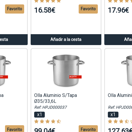
16.58€
17.96€
Favorito
Favorito
cesta
Añadir a la cesta
Añad
pa
Olla Aluminio S/Tapa
Olla Alumi
Ø35/33,6L
Ref: HPJD000037
Ref: HPJD00
x1
x1
99.04€
127.63
Favorito
Favorito