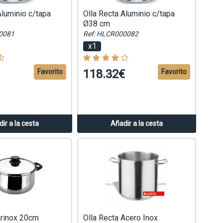
Aluminio c/tapa
Olla Recta Aluminio c/tapa
Ø38 cm
0081
Ref: HLCR000082
x1
118.32€
Favorito
Favorito
ir a la cesta
Añadir a la cesta
arinox 20cm
Olla Recta Acero Inox