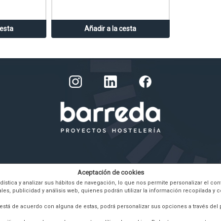
cesta
Añadir a la cesta
e
Aceptación de cookies
tadística y analizar sus hábitos de navegación, lo que nos permite personalizar el 
, publicidad y análisis web, quienes podrán utilizar la información recopilada y 
 está de acuerdo con alguna de estas, podrá personalizar sus opciones a través del 
© 2026
BARREDA HOSTELERIA
|
Powered by Sellforge
Configuración