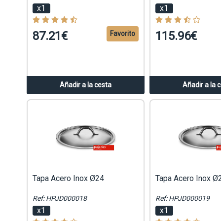
x1
x1
87.21€
115.96€
Favorito
Añadir a la cesta
Añadir a la 
Tapa Acero Inox Ø24
Tapa Acero Inox Ø
Ref: HPJD000018
Ref: HPJD000019
x1
x1