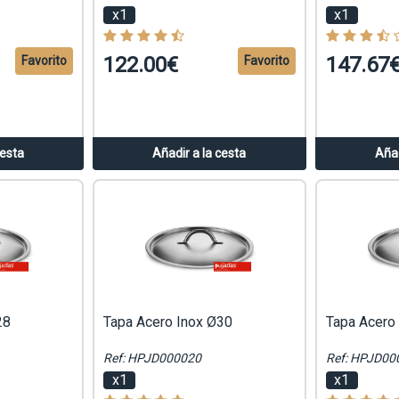
x1
x1
122.00€
147.67
Favorito
Favorito
cesta
Añadir a la cesta
Añad
28
Tapa Acero Inox Ø30
Tapa Acero
Ref: HPJD000020
Ref: HPJD00
x1
x1