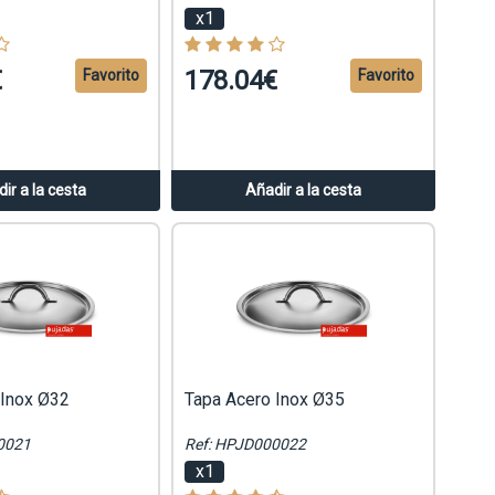
x1
€
178.04€
Favorito
Favorito
ir a la cesta
Añadir a la cesta
 Inox Ø32
Tapa Acero Inox Ø35
0021
Ref: HPJD000022
x1