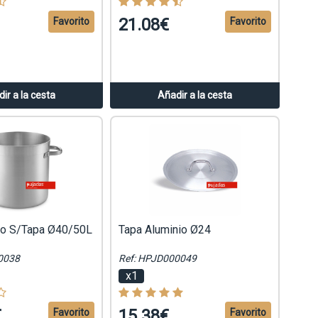
21.08€
Favorito
Favorito
ir a la cesta
Añadir a la cesta
nio S/Tapa Ø40/50L
Tapa Aluminio Ø24
0038
Ref: HPJD000049
x1
€
15.38€
Favorito
Favorito