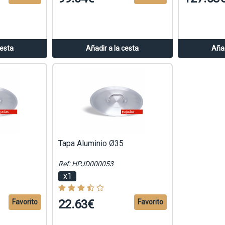
cesta
Añadir a la cesta
Añad
Tapa Aluminio Ø35
Ref: HPJD000053
x1
22.63€
Favorito
Favorito