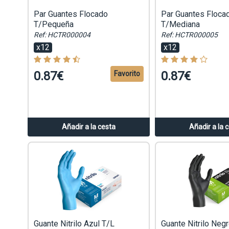
Par Guantes Flocado
Par Guantes Floca
T/Pequeña
T/Mediana
Ref: HCTR000004
Ref: HCTR000005
x12
x12
0.87€
0.87€
Favorito
Añadir a la cesta
Añadir a la 
Guante Nitrilo Azul T/L
Guante Nitrilo Neg