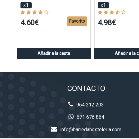
x1
x1
4.60€
4.98€
Favorito
Añadir a la cesta
Añadir a la 
CONTACTO
964 212 203
671 676 864
info@barredahosteleria.com