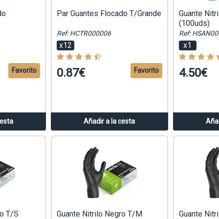
do
Par Guantes Flocado T/Grande
Guante Nitr
(100uds)
Ref: HCTR000006
Ref: HSAN00
x12
x1
0.87€
4.50€
Favorito
Favorito
cesta
Añadir a la cesta
Añad
ro T/S
Guante Nitrilo Negro T/M
Guante Nitr