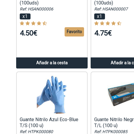
(100uds)
(100uds)
Ref: HSAN000006
Ref: HSAN000007
x1
x1
4.50€
4.75€
Favorito
Añadir a la cesta
Añadir a la 
Guante Nitrilo Azul Eco-Blue
Guante Nitrilo Neg
T/S (100 u)
T/L (100 u)
Ref: HTPK000080
Ref: HTPK000085