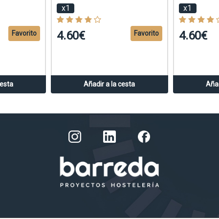
x1
x1
4.60€
4.60€
Favorito
Favorito
cesta
Añadir a la cesta
Añad