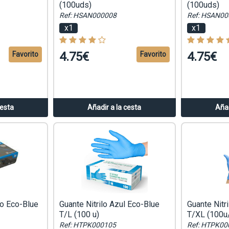
(100uds)
(100uds)
Ref: HSAN000008
Ref: HSAN00
x1
x1
4.75€
4.75€
Favorito
Favorito
cesta
Añadir a la cesta
Añad
ro Eco-Blue
Guante Nitrilo Azul Eco-Blue
Guante Nitr
T/L (100 u)
T/XL (100u
Ref: HTPK000105
Ref: HTPK00