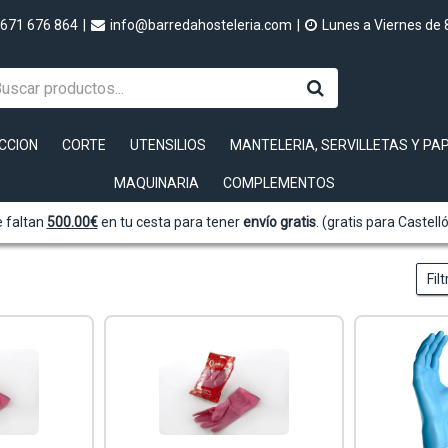
671 676 864
|
info@barredahosteleria.com
|
Lunes a Viernes de 
CCION
CORTE
UTENSILIOS
MANTELERIA, SERVILLETAS Y PA
MAQUINARIA
COMPLEMENTOS
 faltan
500.00
€
en tu cesta para tener
envío gratis
. (gratis para Castell
Fil