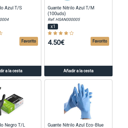
ilo Azul T/S
Guante Nitrilo Azul T/M
(100uds)
0004
Ref: HSAN000005
x1
4.50€
Favorito
Favorito
ir a la cesta
Añadir a la cesta
ilo Negro T/L
Guante Nitrilo Azul Eco-Blue