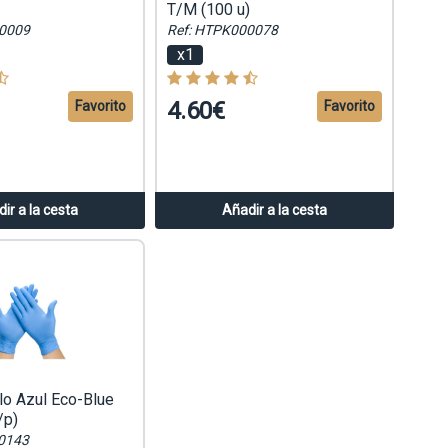
T/M (100 u)
0009
Ref: HTPK000078
x1
4.60€
Favorito
Favorito
ir a la cesta
Añadir a la cesta
ilo Azul Eco-Blue
/p)
0143