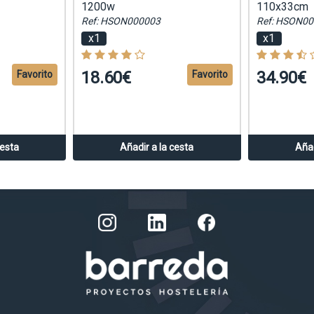
1200w
110x33cm
Ref: HSON000003
Ref: HSON0
x1
x1
18.60€
34.90€
Favorito
Favorito
cesta
Añadir a la cesta
Añad