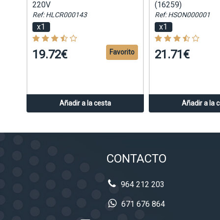
220V
(16259)
Ref: HLCR000143
Ref: HSON000001
x1
x1
19.72€
21.71€
Favorito
Añadir a la cesta
Añadir a la 
CONTACTO
964 212 203
671 676 864