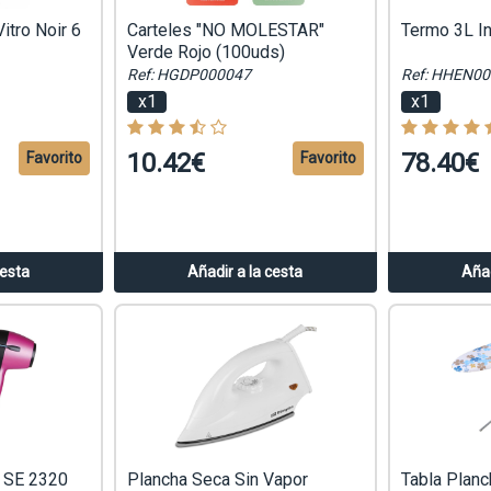
itro Noir 6
Carteles "NO MOLESTAR"
Termo 3L I
Verde Rojo (100uds)
Ref: HGDP000047
Ref: HHEN0
x1
x1
10.42€
78.40€
Favorito
Favorito
cesta
Añadir a la cesta
Añad
 SE 2320
Plancha Seca Sin Vapor
Tabla Plan