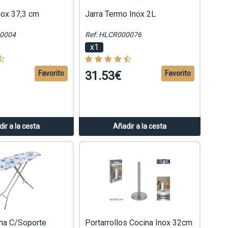
nox 37,3 cm
Jarra Termo Inox 2L
00004
Ref: HLCR000076
x1
31.53€
Favorito
Favorito
ir a la cesta
Añadir a la cesta
cha C/Soporte
Portarrollos Cocina Inox 32cm