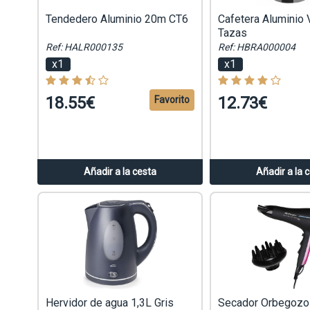
Tendedero Aluminio 20m CT6
Cafetera Aluminio V
Tazas
Ref: HALR000135
Ref: HBRA000004
x1
x1
18.55€
12.73€
Favorito
Añadir a la cesta
Añadir a la 
Hervidor de agua 1,3L Gris
Secador Orbegozo