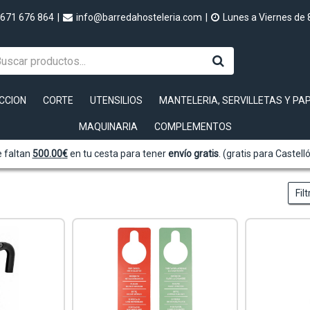
671 676 864
|
info@barredahosteleria.com
|
Lunes a Viernes de 
CCION
CORTE
UTENSILIOS
MANTELERIA, SERVILLETAS Y PA
MAQUINARIA
COMPLEMENTOS
 faltan
500.00
€
en tu cesta para tener
envío gratis
. (gratis para Castell
Fil