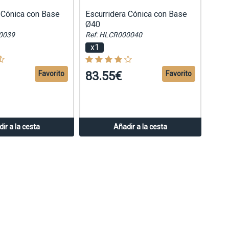
 Cónica con Base
Escurridera Cónica con Base
Ø40
0039
Ref: HLCR000040
x1
83.55€
Favorito
Favorito
ir a la cesta
Añadir a la cesta