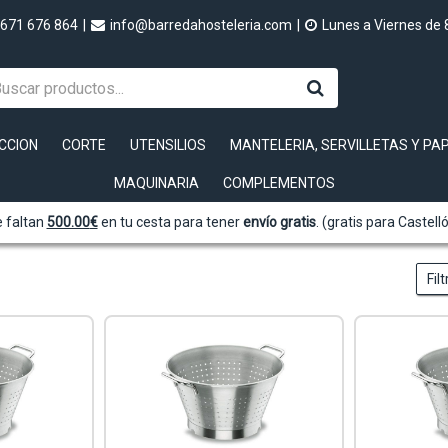
671 676 864
|
info@barredahosteleria.com
|
Lunes a Viernes de 
CCION
CORTE
UTENSILIOS
MANTELERIA, SERVILLETAS Y PA
MAQUINARIA
COMPLEMENTOS
 faltan
500.00
€
en tu cesta para tener
envío gratis
. (gratis para Castell
Fil