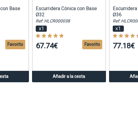
 con Base
Escurridera Cónica con Base
Escurridera
Ø32
Ø36
Ref: HLCR000038
Ref: HLCR00
x1
x1
67.74€
77.18€
Favorito
Favorito
cesta
Añadir a la cesta
Añad