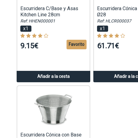
Escurridera C/Base y Asas
Escurridera Cónica
Kitchen Line 28cm
Ø28
Ref: HHEN000001
Ref: HLCR000037
x1
x1
9.15€
61.71€
Favorito
Añadir a la cesta
Añadir a la 
Escurridera Cónica con Base