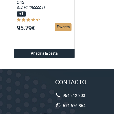
Ø45
Ref: HLCR000041
x1
95.79€
Favorito
Añadir a la cesta
CONTACTO
964 212 203
671 676 864