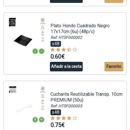
Plato Hondo Cuadrado Negro
17x17cm (6u) (48p/c)
Ref: HTSF000002
x48
0.60€
Añadir a la cesta
Favorito
Cucharita Reutilizable Transp. 10cm
PREMIUM (50u)
Ref: HTSF000003
x48
0.75€