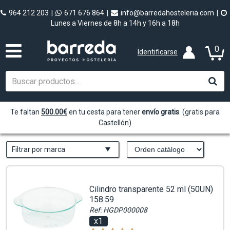
964 212 203
|
671 676 864
|
info@barredahosteleria.com
|
Lunes a Viernes de 8h a 14h y 16h a 18h
0
Identificarse
Te faltan
500.00
€
en tu cesta para tener
envío gratis
. (gratis para
Castellón)
Filtrar por marca
Cilindro transparente 52 ml (50UN)
158.59
Ref: HGDP000008
x1