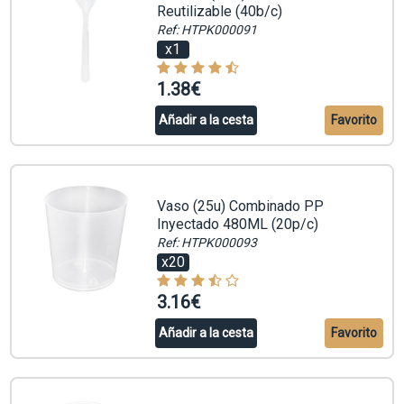
Reutilizable (40b/c)
Ref: HTPK000091
x1
1.38€
Añadir a la cesta
Favorito
Vaso (25u) Combinado PP
Inyectado 480ML (20p/c)
Ref: HTPK000093
x20
3.16€
Añadir a la cesta
Favorito