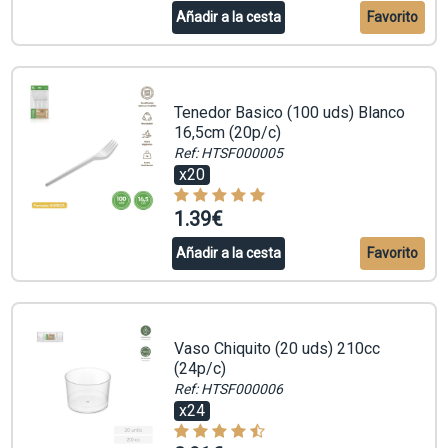
Añadir a la cesta
Favorito
Tenedor Basico (100 uds) Blanco
16,5cm (20p/c)
Ref: HTSF000005
x20
1.39€
Añadir a la cesta
Favorito
Vaso Chiquito (20 uds) 210cc
(24p/c)
Ref: HTSF000006
x24