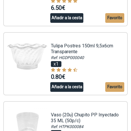
6.50€
Añadir a la cesta
Favorito
Tulipa Postres 150ml 9,5x6cm
Transparente
Ref: HGDP000040
x1
0.80€
Añadir a la cesta
Favorito
Vaso (20u) Chupito PP Inyectado
35 ML (50p/c)
Ref: HTPK000084