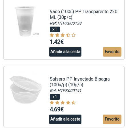
Vaso (100u) PP Transparente 220
ML (30p/c)
Ref: HTPK000138
x1
1.42€
Añadir a la cesta
Favorito
Salsero PP Inyectado Bisagra
(100u/p) (10p/c)
Ref: HTPK000141
x1
4.69€
Añadir a la cesta
Favorito