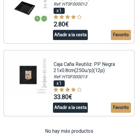
Ref: HTSF000012
x1
2.80€
Añadir a la cesta
Favorito
Caja Caña Reutiliz. PP Negra
21x0.8cm(250u/p)(12p)
Ref: HTSF000013
x1
33.80€
Añadir a la cesta
Favorito
No hay más productos