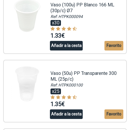
Vaso (100u) PP Blanco 166 ML
(30p/c) Ø7
Ref: HTPK000094
x30
1.33€
Añadir a la cesta
Favorito
Vaso (50u) PP Transparente 300
ML (25p/c)
Ref: HTPK000100
x25
1.35€
Añadir a la cesta
Favorito