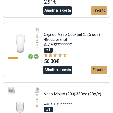
2.91€
Añadir a la cesta
Favorito
Caja de Vaso Cocktail (525 uds)
480cc Granel
Ref: HTSF000007
x1
56.00€
Añadir a la cesta
Favorito
Vaso Mojito (20u) 330cc (20p/c)
Ref: HTSF000008
x1