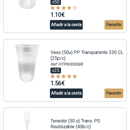
x50
1.10€
Añadir a la cesta
Favorito
Vaso (50u) PP Transparente 330 CL
(25p/c)
Ref: HTPK000088
x25
1.56€
Añadir a la cesta
Favorito
Tenedor (50 u) Trans. PS
Reutilizable (40b/c)