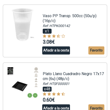
Vaso PP Transp. 500cc (50u/p)
(16p/c)
Ref: HTPK000142
x1
3.08€
Añadir a la cesta
Favorito
Plato Llano Cuadradro Negro 17x17
cm (6u) (48p/c)
Ref: HTSF000001
x48
0.60€
Añadir a la cesta
Favorito