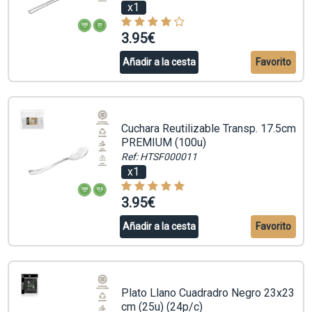
x1
3.95€
Añadir a la cesta
Favorito
Cuchara Reutilizable Transp. 17.5cm
PREMIUM (100u)
Ref: HTSF000011
x1
3.95€
Añadir a la cesta
Favorito
Plato Llano Cuadradro Negro 23x23
cm (25u) (24p/c)