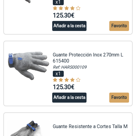
x1
125.30€
Añadir a la cesta
Favorito
Guante Protección Inox 270mm L
615400
Ref: HARS000109
x1
125.30€
Añadir a la cesta
Favorito
Guante Resistente a Cortes Talla M