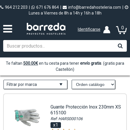
964 212 203
|
671 676 864
|
info@barredahosteleria.com
|
Lunes a Viernes de 8h a 14h y 16h a 18h
0
Identificarse
Te faltan
500.00
€
en tu cesta para tener
envío gratis
. (gratis para
Castellón)
Filtrar por marca
Guante Protección Inox 230mm XS
615100
Ref: HARS000106
x1