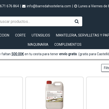
671 676 864
|
info@barredahosteleria.com
|
Lunes a Viernes de 
CCION
CORTE
UTENSILIOS
MANTELERIA, SERVILLETAS Y PA
MAQUINARIA
COMPLEMENTOS
 faltan
500.00
€
en tu cesta para tener
envío gratis
. (gratis para Castell
Fil