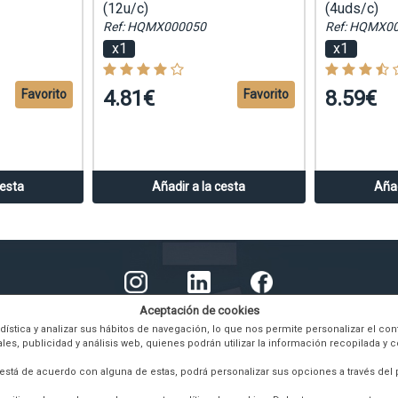
(12u/c)
(4uds/c)
Ref: HQMX000050
Ref: HQMX0
x1
x1
4.81€
8.59€
Favorito
Favorito
cesta
Añadir a la cesta
Añad
Aceptación de cookies
tadística y analizar sus hábitos de navegación, lo que nos permite personalizar el 
, publicidad y análisis web, quienes podrán utilizar la información recopilada y 
 está de acuerdo con alguna de estas, podrá personalizar sus opciones a través del 