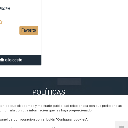
00066
Favorito
ir a la cesta
POLÍTICAS
contenido que ofrecemos y mostrarle publicidad relacionada con sus preferencias.
Política de cookies
combinarla con otra información que les haya proporcionado.
Política de privacidad
panel de configuración con el botón "Configurar cookies".