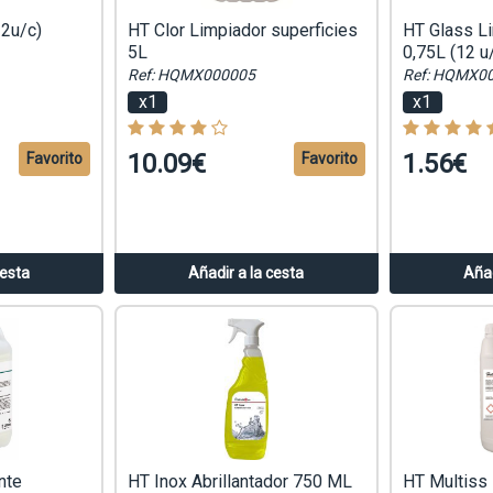
12u/c)
HT Clor Limpiador superficies
HT Glass Li
5L
0,75L (12 u
Ref: HQMX000005
Ref: HQMX0
x1
x1
10.09€
1.56€
Favorito
Favorito
cesta
Añadir a la cesta
Añad
nte
HT Inox Abrillantador 750 ML
HT Multiss