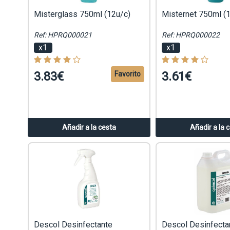
Misterglass 750ml (12u/c)
Misternet 750ml (
Ref: HPRQ000021
Ref: HPRQ000022
x1
x1
3.83€
3.61€
Favorito
Añadir a la cesta
Añadir a la 
Descol Desinfectante
Descol Desinfecta