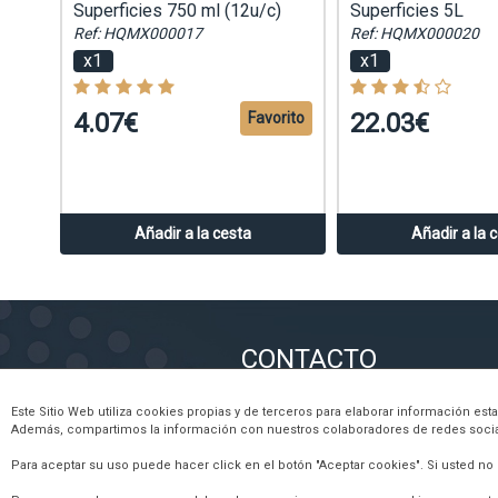
Superficies 750 ml (12u/c)
Superficies 5L
Ref: HQMX000017
Ref: HQMX000020
x1
x1
4.07€
22.03€
Favorito
Añadir a la cesta
Añadir a la 
CONTACTO
Este Sitio Web utiliza cookies propias y de terceros para elaborar información es
964 212 203
Además, compartimos la información con nuestros colaboradores de redes sociales
671 676 864
Para aceptar su uso puede hacer click en el botón "Aceptar cookies". Si usted no