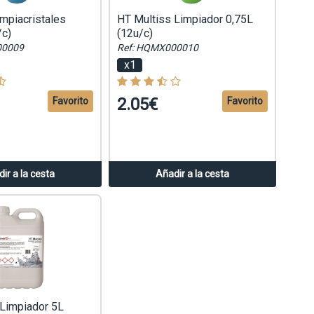
mpiacristales
HT Multiss Limpiador 0,75L
/c)
(12u/c)
00009
Ref: HQMX000010
x1
2.05€
Favorito
Favorito
ir a la cesta
Añadir a la cesta
 Limpiador 5L