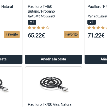
 Natural
Paellero T-460
Paellero T-
Butano/Propano
Ref: HFLM000003
Ref: HFLM0
x1
x1
65.22€
71.22€
Favorito
Favorito
cesta
Añadir a la cesta
Añad
Paellero T-700 Gas Natural