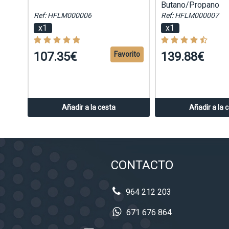
Butano/Propano
Ref: HFLM000006
Ref: HFLM000007
x1
x1
107.35€
139.88€
Favorito
Añadir a la cesta
Añadir a la 
CONTACTO
964 212 203
671 676 864