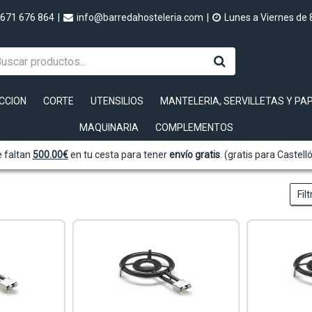
671 676 864
|
info@barredahosteleria.com
|
Lunes a Viernes de 
CCION
CORTE
UTENSILIOS
MANTELERIA, SERVILLETAS Y PA
MAQUINARIA
COMPLEMENTOS
 faltan
500.00
€
en tu cesta para tener
envío gratis
. (gratis para Castell
Fil