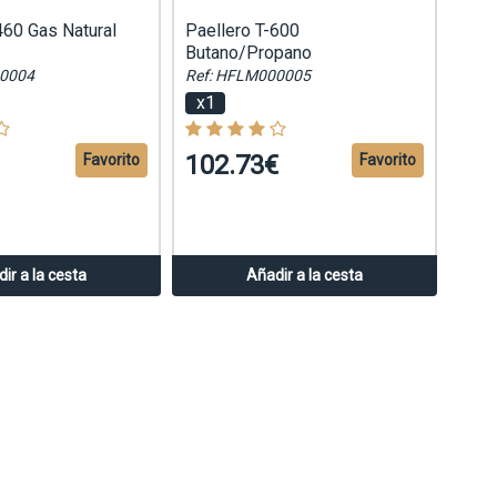
460 Gas Natural
Paellero T-600
Butano/Propano
00004
Ref: HFLM000005
x1
102.73€
Favorito
Favorito
ir a la cesta
Añadir a la cesta