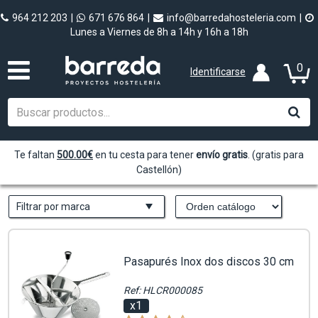
964 212 203
|
671 676 864
|
info@barredahosteleria.com
|
Lunes a Viernes de 8h a 14h y 16h a 18h
0
Identificarse
Te faltan
500.00
€
en tu cesta para tener
envío gratis
. (gratis para
Castellón)
Filtrar por marca
Pasapurés Inox dos discos 30 cm
Ref: HLCR000085
x1