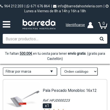
964 212 203
|
671 676 864
|
info@barredahosteleria.com
|
Lunes a Viernes de 8h a 14h y 16h a 18h
0
Identificarse
Te faltan
500.00
€
en tu cesta para tener
envío gratis
. (gratis para
Castellón)
Filtrar por marca
Pala Pescado Monobloc 16x12
Ref: HPJD000223
x1