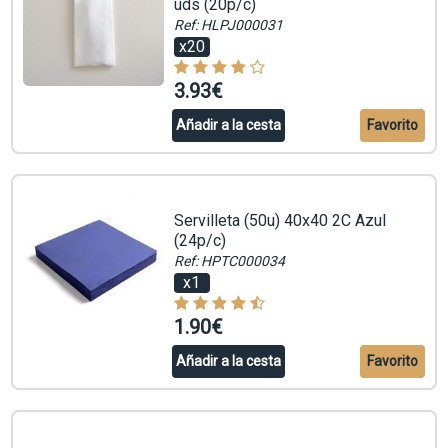
uds (20p/c)
Ref: HLPJ000031
x20
3.93€
Añadir a la cesta
Favorito
Servilleta (50u) 40x40 2C Azul
(24p/c)
Ref: HPTC000034
x1
1.90€
Añadir a la cesta
Favorito