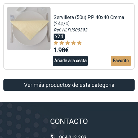
Servilleta (50u) P.P. 40x40 Crema
(24p/c)
Ref: HLPJ000392
x24
1.98€
Añadir a la cesta
Favorito
Ver más productos de esta categoria
CONTACTO
964 212 203