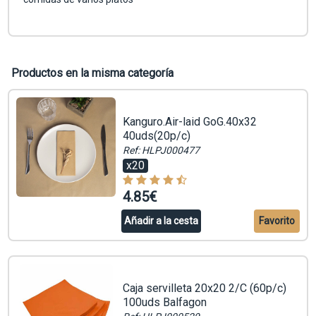
Productos en la misma categoría
Kanguro.Air-laid GoG.40x32
40uds(20p/c)
Ref: HLPJ000477
x20
4.85€
Añadir a la cesta
Favorito
Caja servilleta 20x20 2/C (60p/c)
100uds Balfagon