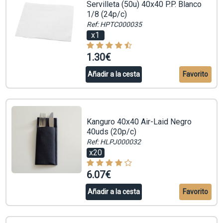
Servilleta (50u) 40x40 P.P. Blanco
1/8 (24p/c)
Ref: HPTC000035
x1
1.30€
Añadir a la cesta
Favorito
Kanguro 40x40 Air-Laid Negro
40uds (20p/c)
Ref: HLPJ000032
x20
6.07€
Añadir a la cesta
Favorito