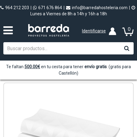
964 212 203
|
671 676 864
|
info@barredahosteleria.com
|
Lunes a Viernes de 8h a 14h y 16h a 18h
0
Identificarse
Te faltan
500.00
€
en tu cesta para tener
envío gratis
. (gratis para
Castellón)