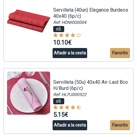
Servilleta (40un) Elegance Burdeos
40x40 (6p/c)
Ref: HDNI000004
x6
10.10€
Añadir a la cesta
Favorito
Servilleta (50u) 40x40 Air-Laid Bco
H/Burd (6p/c)
Ref: HLPJ000522
x6
5.15€
Añadir a la cesta
Favorito